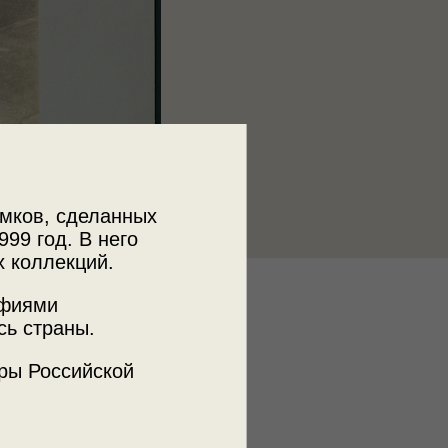
мков, сделанных
999 год. В него
х коллекций.
к
афиями
сь страны.
ственный музей-усадьба
ельское»
ры Российской
ъемки