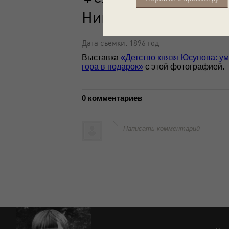
Николай с неизвест
Дата съемки: 1896 год
Выставка
«Детство князя Юсупова: у
гора в подарок»
с этой фотографией.
0 комментариев
Написать комментарий