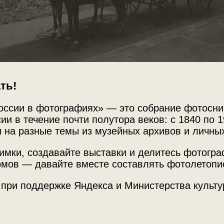
ть!
оссии в фотографиях» — это собрание фотосни
ии в течение почти полутора веков: с 1840 по 1
 на разные темы из музейных архивов и личны
Источни
имки, создавайте выставки и делитесь фотогр
ликс Феликсович Юсупов
мов — давайте вместе составлять фотолетопи
Государ
«Арханг
с Феликсович управляет
 при поддержке Яндекса и Министерства культу
ним младший сын
Место с
сиденье старший сын