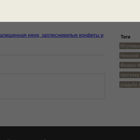
Московск
ным
усадьба
малишенная няня, заплесневелые конфеты и
Теги
Юсуповы 
Николай
Феликс 
прогулка
усадьба 