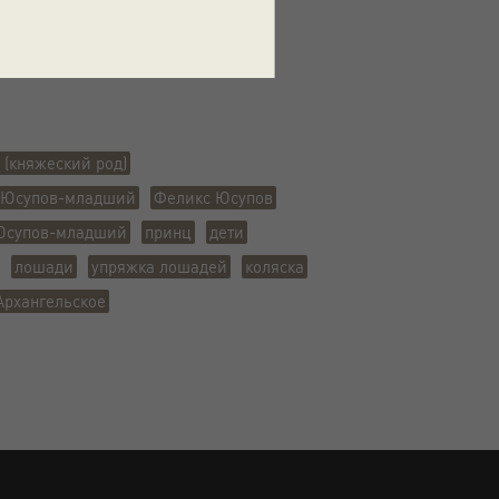
ая губ.
 Архангельское
(княжеский род)
 Юсупов-младший
Феликс Юсупов
Юсупов-младший
принц
дети
лошади
упряжка лошадей
коляска
Архангельское