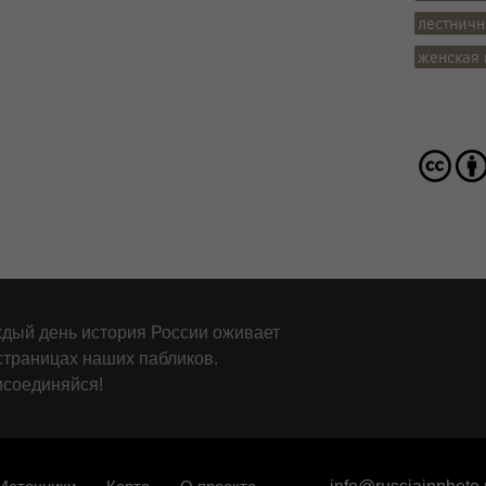
лестничн
женская 
дый день история России оживает
страницах наших пабликов.
соединяйся!