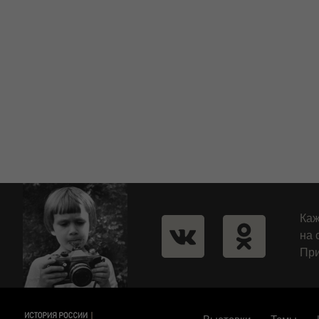
Каж
на 
При