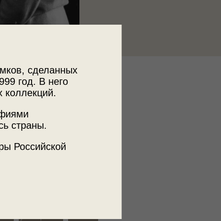
мков, сделанных
к
999 год. В него
 МДФ
х коллекций.
афиями
сь страны.
ъемки
ры Российской
ая ССР
ж
студенты
обсуждение
ание
университет
экзамен