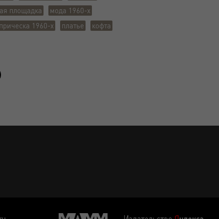
ая площадка
мода 1960-х
прическа 1960-х
платье
кофта