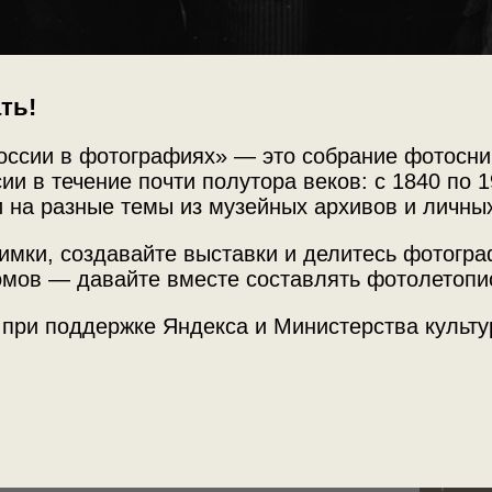
ть!
оссии в фотографиях» — это собрание фотосни
Источни
ии в течение почти полутора веков: с 1840 по 1
МАММ /
 на разные темы из музейных архивов и личны
имки, создавайте выставки и делитесь фотогр
мов — давайте вместе составлять фотолетопи
отографией.
Место с
 при поддержке Яндекса и Министерства культу
Армянск
Теги
репорта
образов