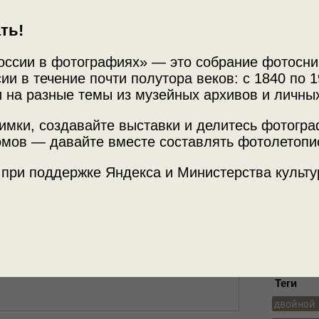
ть!
оссии в фотографиях» — это собрание фотосни
ии в течение почти полутора веков: с 1840 по 1
 на разные темы из музейных архивов и личны
Источни
анция Эртиль
имки, создавайте выставки и делитесь фотогр
Фотограф
мов — давайте вместе составлять фотолетопи
Архив Е
 при поддержке Яндекса и Министерства культу
этой фотографией.
Место с
Воронежс
Теги
двойной 