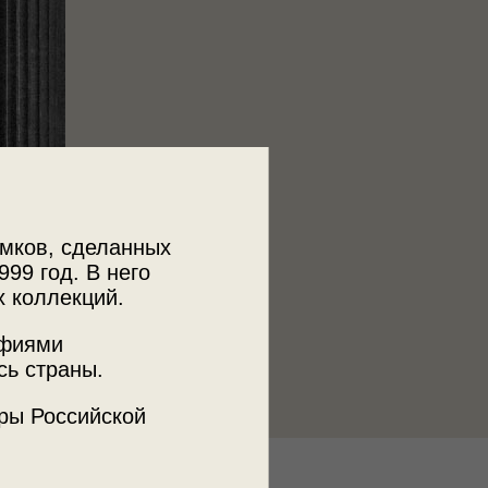
мков, сделанных
999 год. В него
х коллекций.
афиями
сь страны.
ры Российской
к