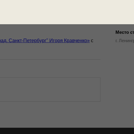
. Ленинград. Санкт-
Архив И.
Место с
г. Ленин
ад. Санкт-Петербург" Игоря Кравченко»
с