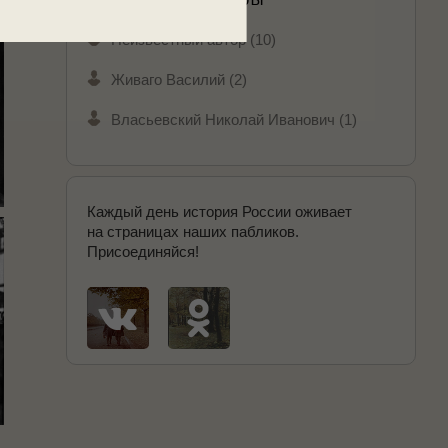
Неизвестный автор (10)
Живаго Василий (2)
Власьевский Николай Иванович (1)
Каждый день история России оживает
на страницах наших пабликов.
Присоединяйся!