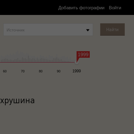
Добавить фотографии
Войти
Найти
Источник
1999
1999
60
70
80
90
ахрушина