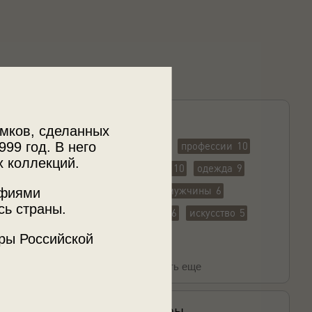
Найденные теги
мков, сделанных
999 год. В него
жанры фотографии
12
профессии
10
х коллекций.
творческие профессии
10
одежда
9
портрет
8
люди
7
мужчины
6
афиями
сь страны.
сценические костюмы
6
искусство
5
женщины
5
ры Российской
Показать еще
Найденные авторы