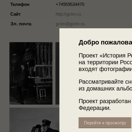
Телефон
+74959534470
Сайт
http://gctm.ru
Эл. почта
gctm@gctm.ru
Добро пожалова
Проект «История Р
на территории Росс
входят фотографии
Рассматривайте сн
из домашних альбо
Проект разработан
Федерации.
Перейти к просмотру